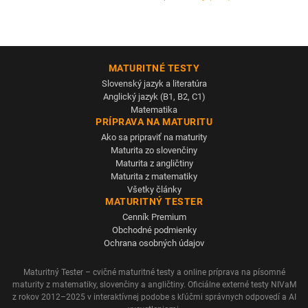
MATURITNÉ TESTY
Slovenský jazyk a literatúra
Anglický jazyk (B1, B2, C1)
Matematika
PRÍPRAVA NA MATURITU
Ako sa pripraviť na maturity
Maturita zo slovenčiny
Maturita z angličtiny
Maturita z matematiky
Všetky články
MATURITNÝ TESTER
Cenník Premium
Obchodné podmienky
Ochrana osobných údajov
Maturitný Tester – cvičné maturitné testy a online príprava na písomné
maturity z matematiky, slovenčiny a angličtiny. Oficiálne externé testy NIVaM
z rokov 2012–2025 v interaktívnej podobe s kľúčmi správnych odpovedí a AI