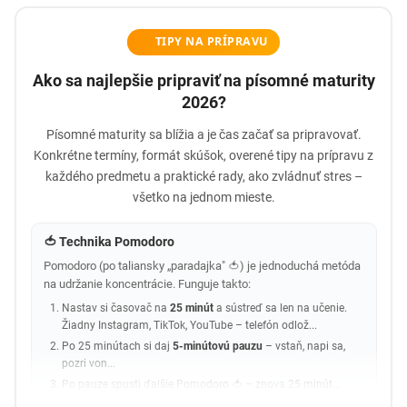
TIPY NA PRÍPRAVU
Ako sa najlepšie pripraviť na písomné maturity
2026?
Písomné maturity sa blížia a je čas začať sa pripravovať.
Konkrétne termíny, formát skúšok, overené tipy na prípravu z
každého predmetu a praktické rady, ako zvládnuť stres –
všetko na jednom mieste.
🍅 Technika Pomodoro
Pomodoro (po taliansky „paradajka" 🍅) je jednoduchá metóda
na udržanie koncentrácie. Funguje takto:
Nastav si časovač na
25 minút
a sústreď sa len na učenie.
Žiadny Instagram, TikTok, YouTube – telefón odlož...
Po 25 minútach si daj
5-minútovú pauzu
– vstaň, napi sa,
pozri von...
Po pauze spusti ďalšie Pomodoro 🍅 – znova 25 minút...