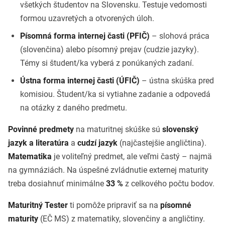
všetkých študentov na Slovensku. Testuje vedomosti
formou uzavretých a otvorených úloh.
Písomná forma internej časti (PFIČ)
– slohová práca
(slovenčina) alebo písomný prejav (cudzie jazyky).
Témy si študent/ka vyberá z ponúkaných zadaní.
Ústna forma internej časti (ÚFIČ)
– ústna skúška pred
komisiou. Študent/ka si vytiahne zadanie a odpovedá
na otázky z daného predmetu.
Povinné predmety
na maturitnej skúške sú
slovenský
jazyk a literatúra
a
cudzí jazyk
(najčastejšie angličtina).
Matematika
je voliteľný predmet, ale veľmi častý – najmä
na gymnáziách. Na úspešné zvládnutie externej maturity
treba dosiahnuť minimálne
33 %
z celkového počtu bodov.
Maturitný Tester
ti pomôže pripraviť sa na
písomné
maturity
(EČ MS) z matematiky, slovenčiny a angličtiny.