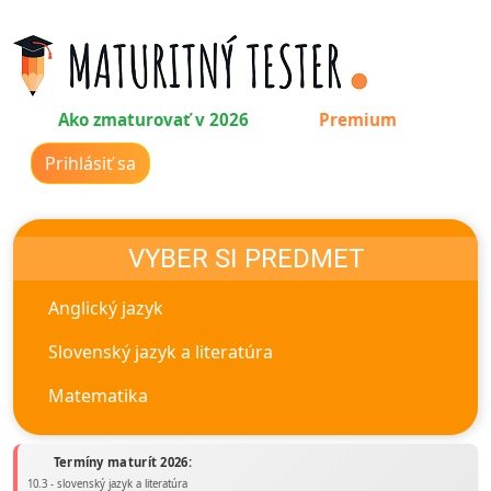
Ako zmaturovať v 2026
Premium
Prihlásiť sa
VYBER SI PREDMET
Anglický jazyk
Slovenský jazyk a literatúra
Matematika
Termíny maturít 2026:
10.3 - slovenský jazyk a literatúra