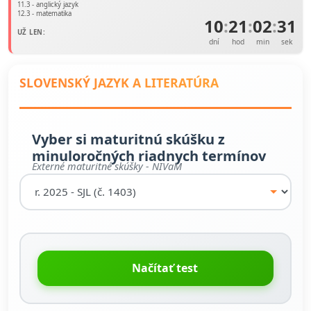
11.3 - anglický jazyk
12.3 - matematika
10
:
21
:
02
:
31
UŽ LEN:
dní
hod
min
sek
SLOVENSKÝ JAZYK A LITERATÚRA
Vyber si maturitnú skúšku z
minuloročných riadnych termínov
Externé maturitné skúšky - NIVaM
Načítať test