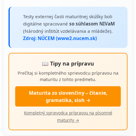
Testy externej časti maturitnej skúšky boli
digitálne spracované
so súhlasom NIVaM
(Národný inštitút vzdelávania a mládeže).
Zdroj: NÚCEM (www2.nucem.sk)
📖 Tipy na prípravu
Prečítaj si kompletného sprievodcu prípravou na
maturitu z tohto predmetu.
Maturita zo slovenčiny – čítanie,
gramatika, sloh →
Kompletný sprievodca prípravou na písomné
maturity →