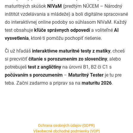
maturitných skúšok
NIVaM
(predtým NÚCEM – Národný
inštitút vzdelávania a mládeže) a boli digitálne spracované
do interaktívnej online podoby so súhlasom NIVaM. Každý
test obsahuje
kľúče správnych odpovedí
a voliteľné
AI
vysvetlenia
, ktoré ti pomôžu pochopiť riešenie.
Či už hľadáš
interaktívne maturitné testy z matiky
, chceš
si precvičiť
čítanie s porozumením zo slovenčiny
, alebo
potrebuješ
test z angličtiny
na úrovni B1, B2 či C1 s
počúvaním s porozumením
–
Maturitný Tester
je tu pre
teba. Začni zadarmo a priprav sa na
maturitu 2026
.
Ochrana osobných údajov (GDPR)
Všeobecné obchodné podmienky (VOP)