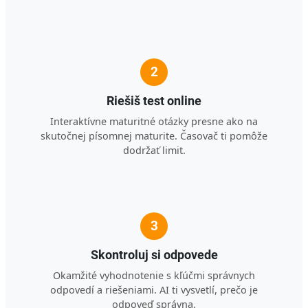
2
Riešiš test online
Interaktívne maturitné otázky presne ako na
skutočnej písomnej maturite. Časovač ti pomôže
dodržať limit.
3
Skontroluj si odpovede
Okamžité vyhodnotenie s kľúčmi správnych
odpovedí a riešeniami. AI ti vysvetlí, prečo je
odpoveď správna.