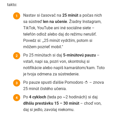
takto:
Nastav si časovač na
25 minút
a počas nich
sa sústreď
len na učenie
. Žiadny Instagram,
TikTok, YouTube ani iné sociálne siete –
telefón odlož alebo daj do režimu nerušiť.
Povedz si: „25 minút vydržím, potom si
môžem pozrieť mobil."
Po 25 minútach si daj
5-minútovú pauzu
–
vstaň, napi sa, pozri von, skontroluj si
notifikácie alebo napíš kamarátom/kam. Toto
je tvoja odmena za sústredenie.
Po pauze spusti ďalšie Pomodoro 🍅 – znova
25 minút čistého učenia.
Po
4 cykloch
(teda po ~2 hodinách) si daj
dlhšiu prestávku 15 – 30 minút
– choď von,
daj si jedlo, zavolaj niekomu.