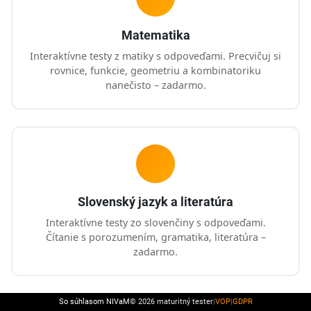
Matematika
Interaktívne testy z matiky s odpoveďami. Precvičuj si
rovnice, funkcie, geometriu a kombinatoriku
nanečisto – zadarmo.
Slovenský jazyk a literatúra
Interaktívne testy zo slovenčiny s odpoveďami.
Čítanie s porozumením, gramatika, literatúra –
zadarmo.
So súhlasom NIVaM
© 2026 maturitný tester
|
VOP
|
GDPR