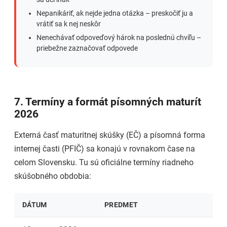
Nepanikáriť, ak nejde jedna otázka – preskočiť ju a
vrátiť sa k nej neskôr
Nenechávať odpoveďový hárok na poslednú chvíľu –
priebežne zaznačovať odpovede
7. Termíny a formát písomných maturít
2026
Externá časť maturitnej skúšky (EČ) a písomná forma
internej časti (PFIČ) sa konajú v rovnakom čase na
celom Slovensku. Tu sú oficiálne termíny riadneho
skúšobného obdobia:
DÁTUM
PREDMET