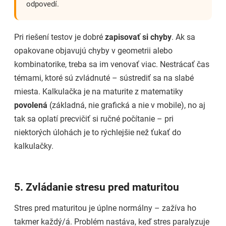
odpovedí.
Pri riešení testov je dobré
zapisovať si chyby
. Ak sa
opakovane objavujú chyby v geometrii alebo
kombinatorike, treba sa im venovať viac. Nestrácať čas
témami, ktoré sú zvládnuté – sústrediť sa na slabé
miesta. Kalkulačka je na maturite z matematiky
povolená
(základná, nie grafická a nie v mobile), no aj
tak sa oplatí precvičiť si ručné počítanie – pri
niektorých úlohách je to rýchlejšie než ťukať do
kalkulačky.
5. Zvládanie stresu pred maturitou
Stres pred maturitou je úplne normálny – zažíva ho
takmer každý/á. Problém nastáva, keď stres paralyzuje