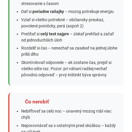
stresovanie s časom
Dať si
poriadne raňajky
– mozog potrebuje energiu
Vziať si všetko potrebné – občiansky preukaz,
povolené pomôcky, perá (aspoň 2)
Prečítať si
celý test najprv
– získať prehľad a začať
od jednoduchších úloh
Rozdeliť si čas – nenechať sa zasekať na jednej úlohe
príliš dlho
Skontrolovať odpovede – ak zostane čas, prejsť si
všetko ešte raz. Pozor: pri váhaní radšej nechať
pôvodnú odpoveď – prvý inštinkt býva správny
Čo nerobiť
Nebifľovať sa celú noc – unavený mozog robí viac
chýb
Neporovnávať sa s ostatnými pred skúškou – každý
sa učí inak