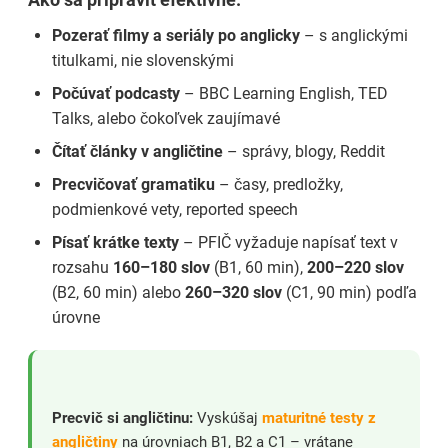
Pozerať filmy a seriály po anglicky
– s anglickými
titulkami, nie slovenskými
Počúvať podcasty
– BBC Learning English, TED
Talks, alebo čokoľvek zaujímavé
Čítať články v angličtine
– správy, blogy, Reddit
Precvičovať gramatiku
– časy, predložky,
podmienkové vety, reported speech
Písať krátke texty
– PFIČ vyžaduje napísať text v
rozsahu
160–180 slov
(B1, 60 min),
200–220 slov
(B2, 60 min) alebo
260–320 slov
(C1, 90 min) podľa
úrovne
Precvič si angličtinu:
Vyskúšaj
maturitné testy z
angličtiny
na úrovniach B1, B2 a C1 – vrátane