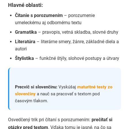
Hlavné oblasti:
Čítanie s porozumením
– porozumenie
umeleckému aj odbornému textu
Gramatika
– pravopis, vetná skladba, slovné druhy
Literatúra
– literárne smery, žánre, základné diela a
autori
Štylistika
– funkčné štýly, slohové postupy a útvary
Precvič si slovenčinu:
Vyskúšaj
maturitné testy zo
slovenčiny
a nauč sa pracovať s textom pod
časovým tlakom.
Osvedčený trik pri čítaní s porozumením:
prečítať si
otázky pred textom
. Vďaka tomu je jasné, na čo sa