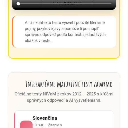
AI ti z kontextu testu vysvetlí použité literárne
pojmy, jazykové javy a pomôže ti pochopiť
správnu odpoveď podľa kontextu jednotlivých
ukážok v teste.
Interaktívne maturitné testy zadarmo
Oficiálne testy NIVaM z rokov 2012 – 2025 s kľúčmi
správnych odpovedí a AI vysvetleniami.
Slovenčina
EČ SJL – čítanie s