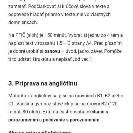
zamerať. Podčiarkovať si kľúčové slová v texte a
odpovede hľadať priamo v texte, nie vo vlastných
domnienkach.
Na PFIČ (sloh) je 150 minút. Vybrať si jednu zo 4 tém a
napísať text v rozsahu 1,5 – 3 strany A4. Pred písaním
je dobré urobiť si
osnovu
– úvod, jadro, záver. Pomôže
ti to udržať štruktúru a nepísať „od veci".
3. Príprava na angličtinu
Maturita z angličtiny sa píše na úrovniach B1, B2 alebo
C1. Väčšina gymnazistov/iek píše na úrovni B2 (120
minút, 80 úloh). Externá časť obsahuje
čítanie s
porozumením
a
počúvanie s porozumením
.
Ako sa pripraviť efektívne: