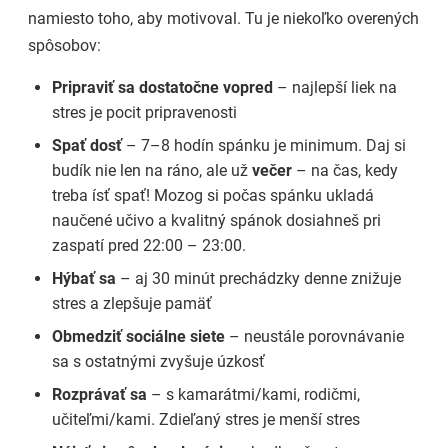
namiesto toho, aby motivoval. Tu je niekoľko overených
spôsobov:
Pripraviť sa dostatočne vopred
– najlepší liek na
stres je pocit pripravenosti
Spať dosť
– 7–8 hodín spánku je minimum. Daj si
budík nie len na ráno, ale už
večer
– na čas, kedy
treba ísť spať! Mozog si počas spánku ukladá
naučené učivo a kvalitný spánok dosiahneš pri
zaspatí pred 22:00 – 23:00.
Hýbať sa
– aj 30 minút prechádzky denne znižuje
stres a zlepšuje pamäť
Obmedziť sociálne siete
– neustále porovnávanie
sa s ostatnými zvyšuje úzkosť
Rozprávať sa
– s kamarátmi/kami, rodičmi,
učiteľmi/kami. Zdieľaný stres je menší stres