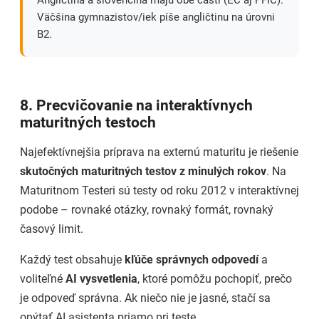
Angličtina a slovenčina majú obe časti (EČ aj PFIČ).
Väčšina gymnazistov/iek píše angličtinu na úrovni
B2.
8. Precvičovanie na interaktívnych
maturitných testoch
Najefektívnejšia príprava na externú maturitu je riešenie
skutočných maturitných testov z minulých rokov
. Na
Maturitnom Testeri sú testy od roku 2012 v interaktívnej
podobe – rovnaké otázky, rovnaký formát, rovnaký
časový limit.
Každý test obsahuje
kľúče správnych odpovedí
a
voliteľné
AI vysvetlenia
, ktoré pomôžu pochopiť, prečo
je odpoveď správna. Ak niečo nie je jasné, stačí sa
opýtať AI asistenta priamo pri teste.