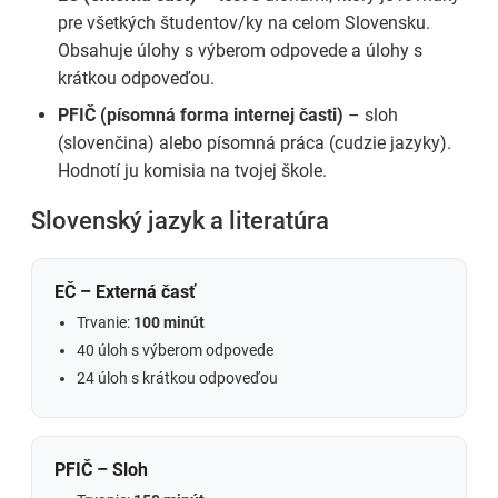
pre všetkých študentov/ky na celom Slovensku.
Obsahuje úlohy s výberom odpovede a úlohy s
krátkou odpoveďou.
PFIČ (písomná forma internej časti)
– sloh
(slovenčina) alebo písomná práca (cudzie jazyky).
Hodnotí ju komisia na tvojej škole.
Slovenský jazyk a literatúra
EČ – Externá časť
Trvanie:
100 minút
40 úloh s výberom odpovede
24 úloh s krátkou odpoveďou
PFIČ – Sloh