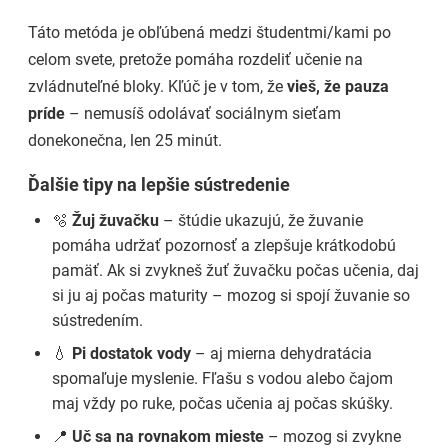
Táto metóda je obľúbená medzi študentmi/kami po
celom svete, pretože pomáha rozdeliť učenie na
zvládnuteľné bloky. Kľúč je v tom, že
vieš, že pauza
príde
– nemusíš odolávať sociálnym sieťam
donekonečna, len 25 minút.
Ďalšie tipy na lepšie sústredenie
🫧
Žuj žuvačku
– štúdie ukazujú, že žuvanie
pomáha udržať pozornosť a zlepšuje krátkodobú
pamäť. Ak si zvykneš žuť žuvačku počas učenia, daj
si ju aj počas maturity – mozog si spojí žuvanie so
sústredením.
💧
Pi dostatok vody
– aj mierna dehydratácia
spomaľuje myslenie. Fľašu s vodou alebo čajom
maj vždy po ruke, počas učenia aj počas skúšky.
📍
Uč sa na rovnakom mieste
– mozog si zvykne