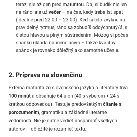
teraz, nie až deň pred maturitou. Daj si budík nie len
na ráno, ale už
večer
– na čas, kedy treba ísť spať
(ideálne pred 22:00 – 23:00). Keď si telo zvykne na
pravidelný rytmus, ráno sa zobudíš oddýchnutý/á, s
čistou hlavou a plným sústredením. Mozog si počas
spánku ukladá naučené učivo – takže kvalitný
spánok je rovnako dôležitý ako samotné učenie.
2. Príprava na slovenčinu
Externá maturita zo slovenského jazyka a literatúry trvá
100 minút
a obsahuje 64 úloh (40 s výberom + 24 s
krátkou odpoveďou). Testuje predovšetkým
čítanie s
porozumením
, gramatiku a základné literárne
vedomosti. Nie je nutné vedieť naspamäť všetkých
autorov – dôležité je rozumieť textu.