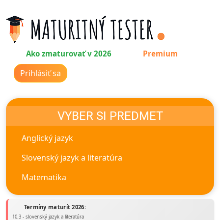
Ako zmaturovať v 2026
Premium
Prihlásiť sa
VYBER SI PREDMET
Anglický jazyk
Slovenský jazyk a literatúra
Matematika
Termíny maturít 2026:
10.3 - slovenský jazyk a literatúra