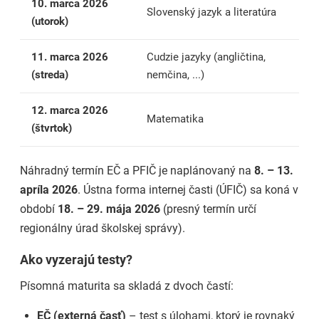
10. marca 2026
Slovenský jazyk a literatúra
(utorok)
11. marca 2026
Cudzie jazyky (angličtina,
(streda)
nemčina, ...)
12. marca 2026
Matematika
(štvrtok)
Náhradný termín EČ a PFIČ je naplánovaný na
8. – 13.
apríla 2026
. Ústna forma internej časti (ÚFIČ) sa koná v
období
18. – 29. mája 2026
(presný termín určí
regionálny úrad školskej správy).
Ako vyzerajú testy?
Písomná maturita sa skladá z dvoch častí:
EČ (externá časť)
– test s úlohami, ktorý je rovnaký