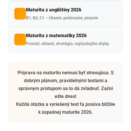
Maturita z angličtiny 2026
B1, B2, C1 – čítanie, počúvanie, písanie
Maturita z matematiky 2026
Formát, oblasti, stratégia, najčastejšie chyby
Príprava na maturitu nemusí byť stresujúca. S
dobrým plánom, pravidelnými testami a
správnym prístupom sa to dá zvládnuť. Začni
ešte dnes!
Každá otázka a vyriešený test ťa posúva bližšie
k úspešnej maturite 2026.