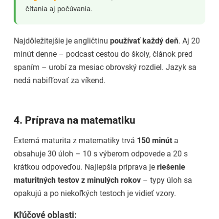
čítania aj počúvania.
Najdôležitejšie je angličtinu
používať každý deň
. Aj 20
minút denne – podcast cestou do školy, článok pred
spaním – urobí za mesiac obrovský rozdiel. Jazyk sa
nedá nabifľovať za víkend.
4. Príprava na matematiku
Externá maturita z matematiky trvá
150 minút
a
obsahuje 30 úloh – 10 s výberom odpovede a 20 s
krátkou odpoveďou. Najlepšia príprava je
riešenie
maturitných testov z minulých rokov
– typy úloh sa
opakujú a po niekoľkých testoch je vidieť vzory.
Kľúčové oblasti: