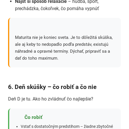
Nájsť si spôsob relaxácie
– hudba, šport,
prechádzka, čokoľvek, čo pomáha vypnúť
Maturita nie je koniec sveta. Je to dôležitá skúška,
ale aj keby to nedopadlo podľa predstáv, existujú
náhradné a opravné termíny. Dýchať, pripraviť sa a
dať do toho maximum.
6. Deň skúšky – čo robiť a čo nie
Deň D je tu. Ako ho zvládnuť čo najlepšie?
Čo robiť
Vstať s dostatočným predstihom – žiadne zbytočné