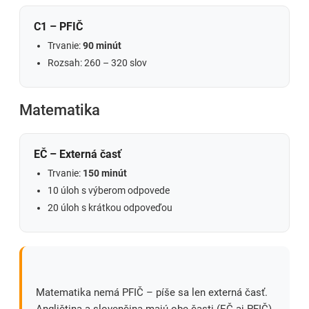
C1 – PFIČ
Trvanie:
90 minút
Rozsah: 260 – 320 slov
Matematika
EČ – Externá časť
Trvanie:
150 minút
10 úloh s výberom odpovede
20 úloh s krátkou odpoveďou
Matematika nemá PFIČ – píše sa len externá časť.