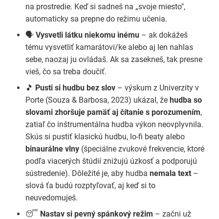
na prostredie. Keď si sadneš na „svoje miesto",
automaticky sa prepne do režimu učenia.
🗣️
Vysvetli látku niekomu inému
– ak dokážeš
tému vysvetliť kamarátovi/ke alebo aj len nahlas
sebe, naozaj ju ovládaš. Ak sa zasekneš, tak presne
vieš, čo sa treba doučiť.
🎵
Pusti si hudbu bez slov
– výskum z Univerzity v
Porte (Souza & Barbosa, 2023) ukázal, že
hudba so
slovami zhoršuje pamäť aj čítanie s porozumením
,
zatiaľ čo inštrumentálna hudba výkon neovplyvnila.
Skús si pustiť klasickú hudbu, lo-fi beaty alebo
binaurálne vlny
(špeciálne zvukové frekvencie, ktoré
podľa viacerých štúdií znižujú úzkosť a podporujú
sústredenie). Dôležité je, aby hudba
nemala text
–
slová ťa budú rozptyľovať, aj keď si to
neuvedomuješ.
😴
Nastav si pevný spánkový režim
– začni už