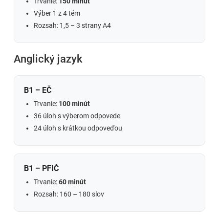
Trvanie:
150 minút
Výber 1 z 4 tém
Rozsah: 1,5 – 3 strany A4
Anglický jazyk
B1 – EČ
Trvanie:
100 minút
36 úloh s výberom odpovede
24 úloh s krátkou odpoveďou
B1 – PFIČ
Trvanie:
60 minút
Rozsah: 160 – 180 slov