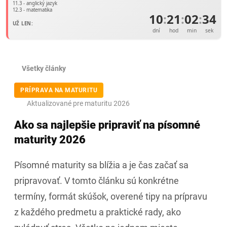
11.3 - anglický jazyk
12.3 - matematika
10
:
21
:
02
:
34
UŽ LEN:
dní
hod
min
sek
Všetky články
PRÍPRAVA NA MATURITU
Aktualizované pre maturitu 2026
Ako sa najlepšie pripraviť na písomné
maturity 2026
Písomné maturity sa blížia a je čas začať sa
pripravovať. V tomto článku sú konkrétne
termíny, formát skúšok, overené tipy na prípravu
z každého predmetu a praktické rady, ako