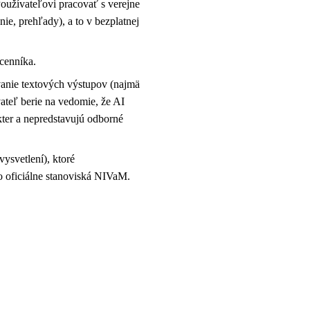
Používateľovi pracovať s verejne
ie, prehľady), a to v bezplatnej
cenníka.
vanie textových výstupov (najmä
ateľ berie na vedomie, že AI
ter a nepredstavujú odborné
ysvetlení), ktoré
o oficiálne stanoviská NIVaM.