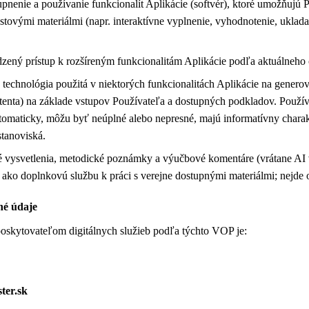
tupnenie a používanie funkcionalít Aplikácie (softvér), ktoré umožňujú 
tovými materiálmi (napr. interaktívne vyplnenie, vyhodnotenie, ukladan
ený prístup k rozšíreným funkcionalitám Aplikácie podľa aktuálneho 
 technológia použitá v niektorých funkcionalitách Aplikácie na genero
stenta) na základe vstupov Používateľa a dostupných podkladov. Použív
tomaticky, môžu byť neúplné alebo nepresné, majú informatívny charak
stanoviská.
 vysvetlenia, metodické poznámky a výučbové komentáre (vrátane AI v
ako doplnkovú službu k práci s verejne dostupnými materiálmi; nejde 
né údaje
oskytovateľom digitálnych služieb podľa týchto VOP je:
ter.sk