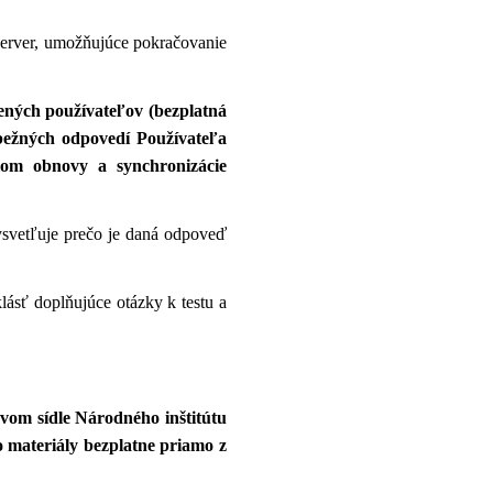
 server, umožňujúce pokračovanie
ených používateľov (bezplatná
ebežných odpovedí Používateľa
lom obnovy a synchronizácie
ysvetľuje prečo je daná odpoveď
lásť doplňujúce otázky k testu a
ovom sídle Národného inštitútu
 materiály bezplatne priamo z