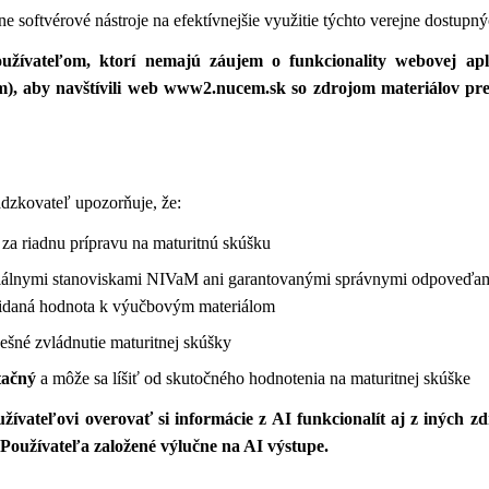
 softvérové nástroje na efektívnejšie využitie týchto verejne dostupný
žívateľom, ktorí nemajú záujem o funkcionality webovej aplik
), aby navštívili web www2.nucem.sk so zdrojom materiálov pre
dzkovateľ upozorňuje, že:
za riadnu prípravu na maturitnú skúšku
iálnymi stanoviskami NIVaM ani garantovanými správnymi odpoveďam
ridaná hodnota k výučbovým materiálom
ešné zvládnutie maturitnej skúšky
tačný
a môže sa líšiť od skutočného hodnotenia na maturitnej skúške
ívateľovi overovať si informácie z AI funkcionalít aj z iných zd
Používateľa založené výlučne na AI výstupe.