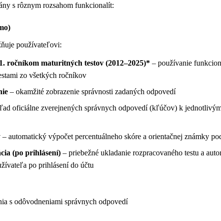
ány s rôznym rozsahom funkcionalít:
mo)
ňuje používateľovi:
1. ročníkom maturitných testov (2012–2025)*
– používanie funkciona
estami zo všetkých ročníkov
nie
– okamžité zobrazenie správnosti zadaných odpovedí
ľad oficiálne zverejnených správnych odpovedí (kľúčov) k jednotlivý
y
– automatický výpočet percentuálneho skóre a orientačnej známky podľ
ia (po prihlásení)
– priebežné ukladanie rozpracovaného testu a auto
žívateľa po prihlásení do účtu
enia s odôvodneniami správnych odpovedí