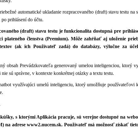
skúšky.
iebežné automatické ukladanie rozpracovaného (draft) stavu testu na
 po prihlásení do účtu.
vaného (draft) stavu testu je funkcionalita dostupná pre prihlás
mci plateného členstva (Premium). Môže zahŕňať aj uloženie pri
textov (ak ich Používateľ zadá) do databázy, výlučne za úče
ný obsah Prevádzkovateľa generovaný umelou inteligenciou, ktorý v
 nie sú správne, v kontexte konkrétnej otázky a textu testu.
hatbot využívajúci umelú inteligenciu, ktorý umožňuje používateľovi k
e.
v
skúšky, s ktorými Aplikácia pracuje, sú verejne dostupné na web
) na adrese www2.nucem.sk. Používateľ má možnosť získať tieto