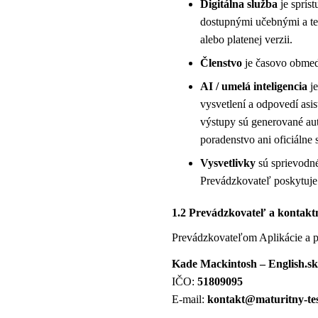
Digitálna služba
je sprís
dostupnými učebnými a tes
alebo platenej verzii.
Členstvo
je časovo obmedz
AI / umelá inteligencia
je
vysvetlení a odpovedí asi
výstupy sú generované au
poradenstvo ani oficiálne 
Vysvetlivky
sú sprievodné
Prevádzkovateľ poskytuje 
1.2 Prevádzkovateľ a kontakt
Prevádzkovateľom Aplikácie a p
Kade Mackintosh – English.sk
IČO:
51809095
E-mail:
kontakt@maturitny-tes