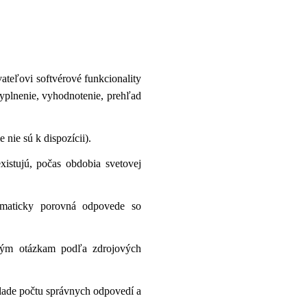
ateľovi softvérové funkcionality
vyplnenie, vyhodnotenie, prehľad
 nie sú k dispozícii).
istujú, počas obdobia svetovej
omaticky porovná odpovede so
ivým otázkam podľa zdrojových
lade počtu správnych odpovedí a