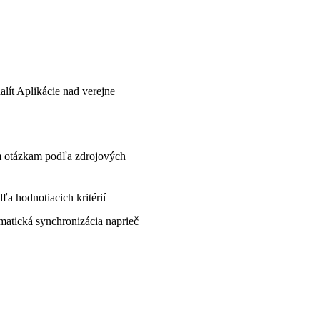
lít Aplikácie nad verejne
m otázkam podľa zdrojových
a hodnotiacich kritérií
matická synchronizácia naprieč