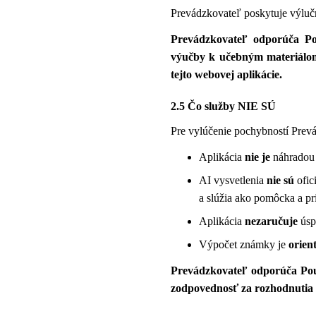
Prevádzkovateľ poskytuje výlučne
Prevádzkovateľ odporúča Pou
výučby k učebným materiálom
tejto webovej aplikácie.
2.5 Čo služby NIE SÚ
Pre vylúčenie pochybností Prevá
Aplikácia
nie je
náhradou 
AI vysvetlenia
nie sú
ofic
a slúžia ako pomôcka a p
Aplikácia
nezaručuje
úsp
Výpočet známky je
orien
Prevádzkovateľ odporúča Použ
zodpovednosť za rozhodnutia 