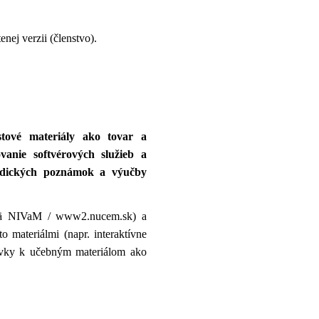
nej verzii (členstvo).
stové materiály ako tovar
a
anie softvérových služieb a
etodických poznámok a výučby
ajmä NIVaM / www2.nucem.sk) a
 materiálmi (napr. interaktívne
livky k učebným materiálom ako