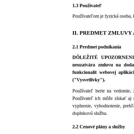
1.3 Používateľ
Používateľom je fyzická osoba, kt
II. PREDMET ZMLUVY 
2.1 Predmet podnikania
DÔLEŽITÉ UPOZORNENIE:
neuzatvára zmluvu na dodan
funkcionalít webovej apliká
("Vysvetlivky").
Používateľ berie na vedomie,
Používateľ ich môže získať aj 
vyplnenie, vyhodnotenie, preh
doplnkovú službu.
2.2 Cenové plány a služby