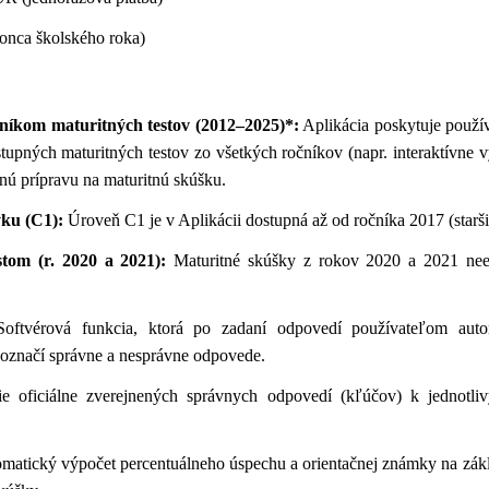
konca školského roka)
níkom maturitných testov (2012–2025)*:
Aplikácia poskytuje použív
tupných maturitných testov zo všetkých ročníkov (napr. interaktívne 
ú prípravu na maturitnú skúšku.
ku (C1):
Úroveň C1 je v Aplikácii dostupná až od ročníka 2017 (staršie
om (r. 2020 a 2021):
Maturitné skúšky z rokov 2020 a 2021 neex
oftvérová funkcia, ktorá po zadaní odpovedí používateľom aut
 označí správne a nesprávne odpovede.
e oficiálne zverejnených správnych odpovedí (kľúčov) k jednotl
matický výpočet percentuálneho úspechu a orientačnej známky na zák