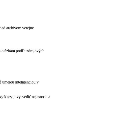
 nad archívom verejne
m otázkam podľa zdrojových
 umelou inteligenciou v
 k testu, vysvetliť nejasnosti a