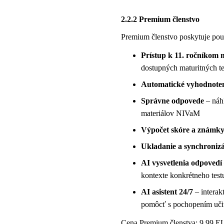
2.2.2 Premium členstvo
Premium členstvo poskytuje použ
Prístup k 11. ročníkom 
dostupných maturitných t
Automatické vyhodnote
Správne odpovede
– náh
materiálov NIVaM
Výpočet skóre a známk
Ukladanie a synchronizá
AI vysvetlenia odpovedí
kontexte konkrétneho test
AI asistent 24/7
– interak
pomôcť s pochopením uči
Cena Premium členstva: 9,99 EU