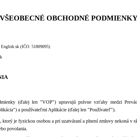
VŠEOBECNÉ OBCHODNÉ PODMIENK
 English.sk (IČO: 51809095)
sk
NIA
dmienky (ďalej len "VOP") upravujú právne vzťahy medzi Prevád
plikácia") a používateľmi Aplikácie (ďalej len "Používateľ").
, ktorý je fyzickou osobou a pri uzatváraní a plnení zmluvy nekoná v r
ebo povolania.