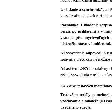
hodnotiacich kritérií maturitnej 
Ukladanie a synchronizácia:
Pr
v teste z akéhokoľvek zariadenia
Poznámka: Ukladanie rozpraco
verzia po prihlásení) a v rá
vrátane písomných/voľných 
uloženého stavu v budúcnosti.
AI vysvetlenia odpovedí:
Vlast
správna a prečo ostatné možnosti
AI asistent 24/7:
Interaktívny c
získať vysvetlenia v reálnom čas
2.4 Zdroj testových materiálo
Testové materiály maturitnej 
vzdelávania a mládeže (NIVaM
uvedeného zdroja.