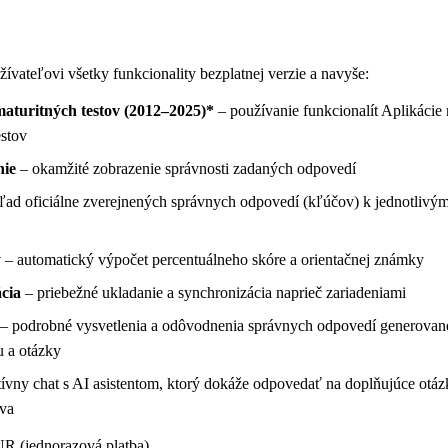
ívateľovi všetky funkcionality bezplatnej verzie a navyše:
maturitných testov (2012–2025)*
– používanie funkcionalít Aplikácie
estov
nie
– okamžité zobrazenie správnosti zadaných odpovedí
ľad oficiálne zverejnených správnych odpovedí (kľúčov) k jednotlivý
y
– automatický výpočet percentuálneho skóre a orientačnej známky
cia
– priebežné ukladanie a synchronizácia naprieč zariadeniami
– podrobné vysvetlenia a odôvodnenia správnych odpovedí generované
u a otázky
tívny chat s AI asistentom, ktorý dokáže odpovedať na doplňujúce otázky
va
R (jednorazová platba)