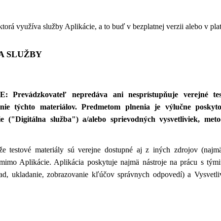
orá využíva služby Aplikácie, a to buď v bezplatnej verzii alebo v plate
A SLUŽBY
 Prevádzkovateľ
nepredáva ani nesprístupňuje verejné te
ie týchto materiálov. Predmetom plnenia je výlučne poskytov
cie ("Digitálna služba") a/alebo sprievodných vysvetliviek, m
 že testové materiály sú verejne dostupné aj z iných zdrojov (n
mimo Aplikácie. Aplikácia poskytuje najmä nástroje na prácu s týmito
ľad, ukladanie, zobrazovanie kľúčov správnych odpovedí) a Vysvet