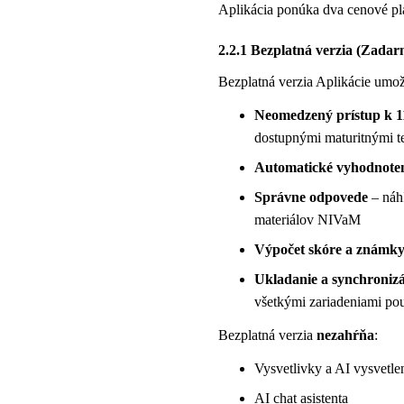
Aplikácia ponúka dva cenové pl
2.2.1 Bezplatná verzia (Zadar
Bezplatná verzia Aplikácie umož
Neomedzený prístup k 1
dostupnými maturitnými t
Automatické vyhodnote
Správne odpovede
– náh
materiálov NIVaM
Výpočet skóre a známk
Ukladanie a synchronizác
všetkými zariadeniami pou
Bezplatná verzia
nezahŕňa
:
Vysvetlivky a AI vysvetl
AI chat asistenta