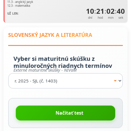
11.3 - anglický jazyk
12.3 - matematika
10
:
21
:
02
:
40
UŽ LEN:
dní
hod
min
sek
SLOVENSKÝ JAZYK A LITERATÚRA
Vyber si maturitnú skúšku z
minuloročných riadnych termínov
Externé maturitné skúšky - NIVaM
Načítať test