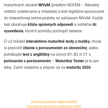
maturitných skúšok
NIVaM
(predtým NÚCEM – Národný
inštitút vzdelávania a mládeže) a boli digitálne spracované
do interaktívnej online podoby so súhlasom NIVaM. Každý
test obsahuje
kľúče správnych odpovedí
a voliteľné
AI
vysvetlenia
, ktoré ti pomôžu pochopiť riešenie.
Či už hľadáš
interaktívne maturitné testy z matiky
, chceš
si precvičiť
čítanie s porozumením zo slovenčiny
, alebo
potrebuješ
test z angličtiny
na úrovni B1, B2 či C1 s
počúvaním s porozumením
–
Maturitný Tester
je tu pre
teba. Začni zadarmo a priprav sa na
maturitu 2026
.
Ochrana osobných údajov (GDPR)
Všeobecné obchodné podmienky (VOP)