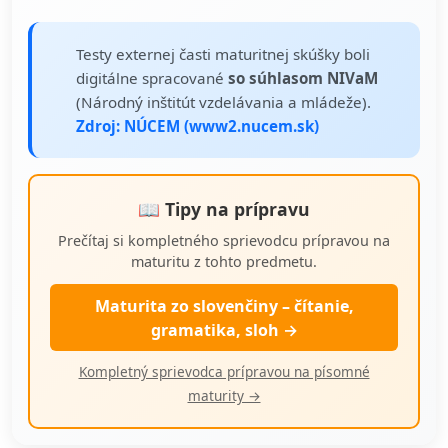
Testy externej časti maturitnej skúšky boli
digitálne spracované
so súhlasom NIVaM
(Národný inštitút vzdelávania a mládeže).
Zdroj: NÚCEM (www2.nucem.sk)
📖 Tipy na prípravu
Prečítaj si kompletného sprievodcu prípravou na
maturitu z tohto predmetu.
Maturita zo slovenčiny – čítanie,
gramatika, sloh →
Kompletný sprievodca prípravou na písomné
maturity →