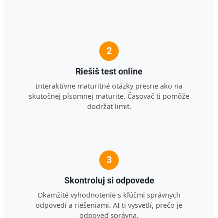
2
Riešiš test online
Interaktívne maturitné otázky presne ako na
skutočnej písomnej maturite. Časovač ti pomôže
dodržať limit.
3
Skontroluj si odpovede
Okamžité vyhodnotenie s kľúčmi správnych
odpovedí a riešeniami. AI ti vysvetlí, prečo je
odpoveď správna.