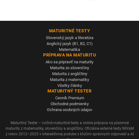
MATURITNÉ TESTY
Slovenský jazyk a literatúra
Anglický jazyk (B1, B2, C1)
Matematika
PRÍPRAVA NA MATURITU
Ako sa pripraviť na maturity
Maturita zo slovenčiny
Maturita z angličtiny
Maturita z matematiky
Všetky články
MATURITNÝ TESTER
Cenník Premium
Obchodné podmienky
Ochrana osobných údajov
Maturitný Tester – cvičné maturitné testy a online príprava na písomné
maturity z matematiky, slovenčiny a angličtiny. Oficiálne externé testy NIVaM
z rokov 2012–2025 v interaktívnej podobe s kľúčmi správnych odpovedí a AI