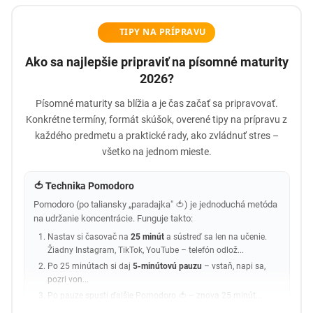
TIPY NA PRÍPRAVU
Ako sa najlepšie pripraviť na písomné maturity
2026?
Písomné maturity sa blížia a je čas začať sa pripravovať.
Konkrétne termíny, formát skúšok, overené tipy na prípravu z
každého predmetu a praktické rady, ako zvládnuť stres –
všetko na jednom mieste.
🍅 Technika Pomodoro
Pomodoro (po taliansky „paradajka" 🍅) je jednoduchá metóda
na udržanie koncentrácie. Funguje takto:
Nastav si časovač na
25 minút
a sústreď sa len na učenie.
Žiadny Instagram, TikTok, YouTube – telefón odlož...
Po 25 minútach si daj
5-minútovú pauzu
– vstaň, napi sa,
pozri von...
Po pauze spusti ďalšie Pomodoro 🍅 – znova 25 minút...