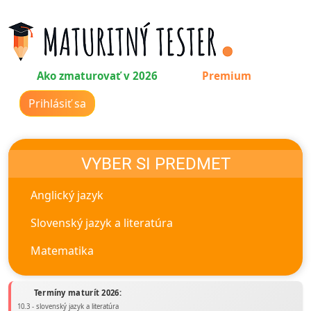
Ako zmaturovať v 2026
Premium
Prihlásiť sa
VYBER SI PREDMET
Anglický jazyk
Slovenský jazyk a literatúra
Matematika
Termíny maturít 2026:
10.3 - slovenský jazyk a literatúra