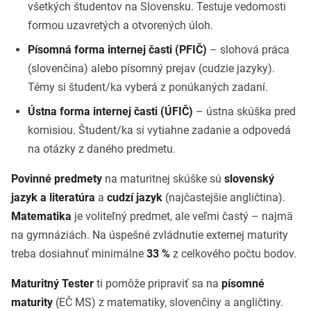
všetkých študentov na Slovensku. Testuje vedomosti
formou uzavretých a otvorených úloh.
Písomná forma internej časti (PFIČ)
– slohová práca
(slovenčina) alebo písomný prejav (cudzie jazyky).
Témy si študent/ka vyberá z ponúkaných zadaní.
Ústna forma internej časti (ÚFIČ)
– ústna skúška pred
komisiou. Študent/ka si vytiahne zadanie a odpovedá
na otázky z daného predmetu.
Povinné predmety
na maturitnej skúške sú
slovenský
jazyk a literatúra
a
cudzí jazyk
(najčastejšie angličtina).
Matematika
je voliteľný predmet, ale veľmi častý – najmä
na gymnáziách. Na úspešné zvládnutie externej maturity
treba dosiahnuť minimálne
33 %
z celkového počtu bodov.
Maturitný Tester
ti pomôže pripraviť sa na
písomné
maturity
(EČ MS) z matematiky, slovenčiny a angličtiny.