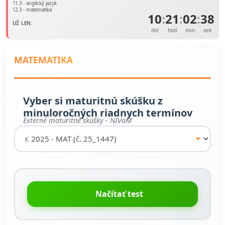
11.3 - anglický jazyk
12.3 - matematika
10
:
21
:
02
:
38
UŽ LEN:
dní
hod
min
sek
MATEMATIKA
Vyber si maturitnú skúšku z
minuloročných riadnych termínov
Externé maturitné skúšky - NIVaM
Načítať test