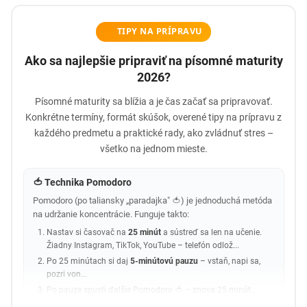
TIPY NA PRÍPRAVU
Ako sa najlepšie pripraviť na písomné maturity
2026?
Písomné maturity sa blížia a je čas začať sa pripravovať.
Konkrétne termíny, formát skúšok, overené tipy na prípravu z
každého predmetu a praktické rady, ako zvládnuť stres –
všetko na jednom mieste.
🍅 Technika Pomodoro
Pomodoro (po taliansky „paradajka" 🍅) je jednoduchá metóda
na udržanie koncentrácie. Funguje takto:
Nastav si časovač na
25 minút
a sústreď sa len na učenie.
Žiadny Instagram, TikTok, YouTube – telefón odlož...
Po 25 minútach si daj
5-minútovú pauzu
– vstaň, napi sa,
pozri von...
Po pauze spusti ďalšie Pomodoro 🍅 – znova 25 minút...