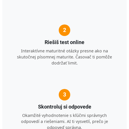
2
Riešiš test online
Interaktívne maturitné otázky presne ako na
skutočnej písomnej maturite. Časovač ti pomôže
dodržať limit.
3
Skontroluj si odpovede
Okamžité vyhodnotenie s kľúčmi správnych
odpovedí a riešeniami. AI ti vysvetlí, prečo je
odpoveď správna.