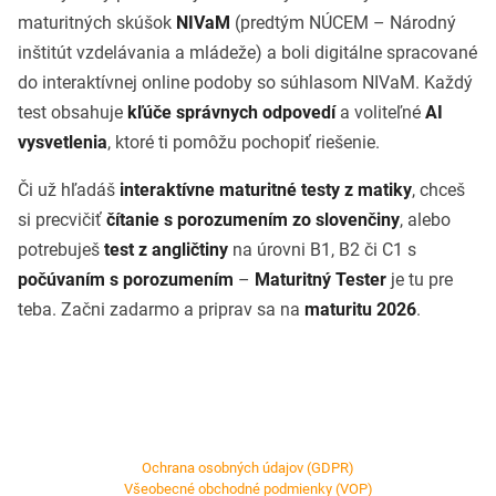
maturitných skúšok
NIVaM
(predtým NÚCEM – Národný
inštitút vzdelávania a mládeže) a boli digitálne spracované
do interaktívnej online podoby so súhlasom NIVaM. Každý
test obsahuje
kľúče správnych odpovedí
a voliteľné
AI
vysvetlenia
, ktoré ti pomôžu pochopiť riešenie.
Či už hľadáš
interaktívne maturitné testy z matiky
, chceš
si precvičiť
čítanie s porozumením zo slovenčiny
, alebo
potrebuješ
test z angličtiny
na úrovni B1, B2 či C1 s
počúvaním s porozumením
–
Maturitný Tester
je tu pre
teba. Začni zadarmo a priprav sa na
maturitu 2026
.
Ochrana osobných údajov (GDPR)
Všeobecné obchodné podmienky (VOP)