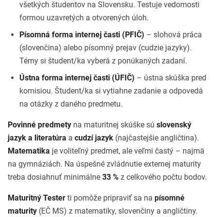
všetkých študentov na Slovensku. Testuje vedomosti
formou uzavretých a otvorených úloh.
Písomná forma internej časti (PFIČ)
– slohová práca
(slovenčina) alebo písomný prejav (cudzie jazyky).
Témy si študent/ka vyberá z ponúkaných zadaní.
Ústna forma internej časti (ÚFIČ)
– ústna skúška pred
komisiou. Študent/ka si vytiahne zadanie a odpovedá
na otázky z daného predmetu.
Povinné predmety
na maturitnej skúške sú
slovenský
jazyk a literatúra
a
cudzí jazyk
(najčastejšie angličtina).
Matematika
je voliteľný predmet, ale veľmi častý – najmä
na gymnáziách. Na úspešné zvládnutie externej maturity
treba dosiahnuť minimálne
33 %
z celkového počtu bodov.
Maturitný Tester
ti pomôže pripraviť sa na
písomné
maturity
(EČ MS) z matematiky, slovenčiny a angličtiny.