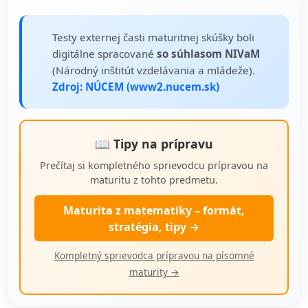
Testy externej časti maturitnej skúšky boli
digitálne spracované
so súhlasom NIVaM
(Národný inštitút vzdelávania a mládeže).
Zdroj: NÚCEM (www2.nucem.sk)
📖 Tipy na prípravu
Prečítaj si kompletného sprievodcu prípravou na
maturitu z tohto predmetu.
Maturita z matematiky – formát,
stratégia, tipy →
Kompletný sprievodca prípravou na písomné
maturity →