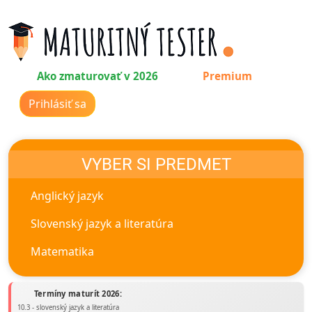
Ako zmaturovať v 2026
Premium
Prihlásiť sa
VYBER SI PREDMET
Anglický jazyk
Slovenský jazyk a literatúra
Matematika
Termíny maturít 2026:
10.3 - slovenský jazyk a literatúra