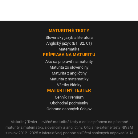
MATURITNÉ TESTY
Slovenský jazyk a literatúra
Anglický jazyk (B1, B2, C1)
Matematika
PRÍPRAVA NA MATURITU
Ako sa pripraviť na maturity
Maturita zo slovenčiny
Maturita z angličtiny
Maturita z matematiky
Všetky články
MATURITNÝ TESTER
Cenník Premium
Obchodné podmienky
Ochrana osobných údajov
Maturitný Tester – cvičné maturitné testy a online príprava na písomné
maturity z matematiky, slovenčiny a angličtiny. Oficiálne externé testy NIVaM
z rokov 2012–2025 v interaktívnej podobe s kľúčmi správnych odpovedí a AI