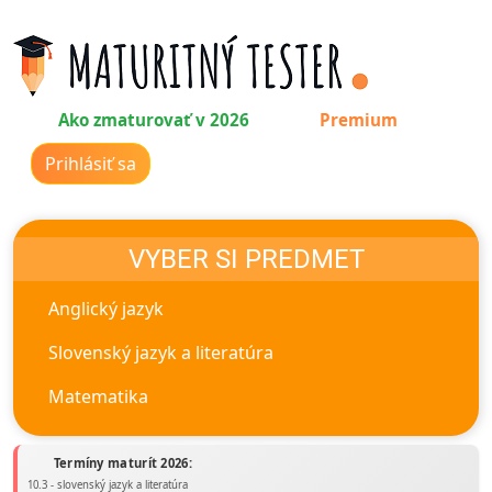
Ako zmaturovať v 2026
Premium
Prihlásiť sa
VYBER SI PREDMET
Anglický jazyk
Slovenský jazyk a literatúra
Matematika
Termíny maturít 2026:
10.3 - slovenský jazyk a literatúra