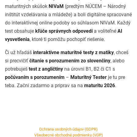
maturitných skúšok
NIVaM
(predtým NÚCEM – Národný
inštitút vzdelávania a mládeže) a boli digitálne spracované
do interaktívnej online podoby so súhlasom NIVaM. Každý
test obsahuje
kľúče správnych odpovedí
a voliteľné
AI
vysvetlenia
, ktoré ti pomôžu pochopiť riešenie.
Či už hľadáš
interaktívne maturitné testy z matiky
, chceš
si precvičiť
čítanie s porozumením zo slovenčiny
, alebo
potrebuješ
test z angličtiny
na úrovni B1, B2 či C1 s
počúvaním s porozumením
–
Maturitný Tester
je tu pre
teba. Začni zadarmo a priprav sa na
maturitu 2026
.
Ochrana osobných údajov (GDPR)
Všeobecné obchodné podmienky (VOP)