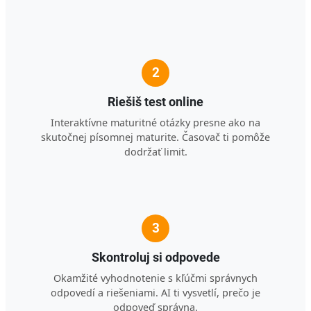
2
Riešiš test online
Interaktívne maturitné otázky presne ako na
skutočnej písomnej maturite. Časovač ti pomôže
dodržať limit.
3
Skontroluj si odpovede
Okamžité vyhodnotenie s kľúčmi správnych
odpovedí a riešeniami. AI ti vysvetlí, prečo je
odpoveď správna.