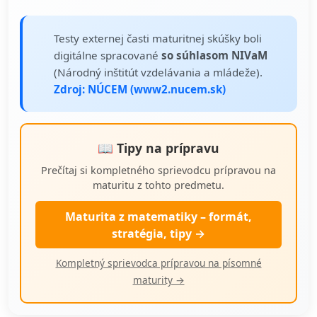
Testy externej časti maturitnej skúšky boli
digitálne spracované
so súhlasom NIVaM
(Národný inštitút vzdelávania a mládeže).
Zdroj: NÚCEM (www2.nucem.sk)
📖 Tipy na prípravu
Prečítaj si kompletného sprievodcu prípravou na
maturitu z tohto predmetu.
Maturita z matematiky – formát,
stratégia, tipy →
Kompletný sprievodca prípravou na písomné
maturity →