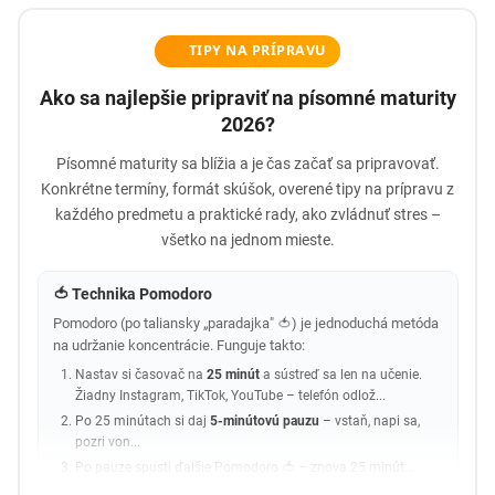
TIPY NA PRÍPRAVU
Ako sa najlepšie pripraviť na písomné maturity
2026?
Písomné maturity sa blížia a je čas začať sa pripravovať.
Konkrétne termíny, formát skúšok, overené tipy na prípravu z
každého predmetu a praktické rady, ako zvládnuť stres –
všetko na jednom mieste.
🍅 Technika Pomodoro
Pomodoro (po taliansky „paradajka" 🍅) je jednoduchá metóda
na udržanie koncentrácie. Funguje takto:
Nastav si časovač na
25 minút
a sústreď sa len na učenie.
Žiadny Instagram, TikTok, YouTube – telefón odlož...
Po 25 minútach si daj
5-minútovú pauzu
– vstaň, napi sa,
pozri von...
Po pauze spusti ďalšie Pomodoro 🍅 – znova 25 minút...