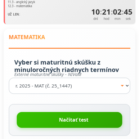
11.3 - anglický jazyk
12.3 - matematika
10
:
21
:
02
:
45
UŽ LEN:
dní
hod
min
sek
MATEMATIKA
Vyber si maturitnú skúšku z
minuloročných riadnych termínov
Externé maturitné skúšky - NIVaM
Načítať test