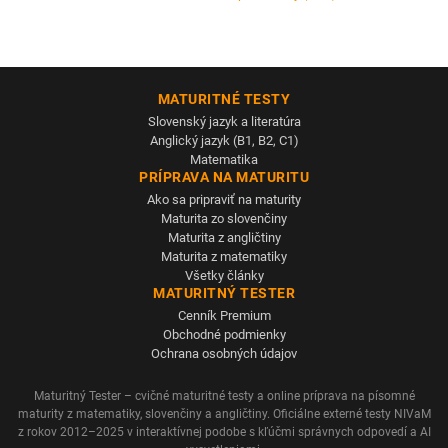
MATURITNÉ TESTY
Slovenský jazyk a literatúra
Anglický jazyk (B1, B2, C1)
Matematika
PRÍPRAVA NA MATURITU
Ako sa pripraviť na maturity
Maturita zo slovenčiny
Maturita z angličtiny
Maturita z matematiky
Všetky články
MATURITNÝ TESTER
Cenník Premium
Obchodné podmienky
Ochrana osobných údajov
Maturitný Tester – cvičné maturitné testy a online príprava na písomné
maturity z matematiky, slovenčiny a angličtiny. Oficiálne externé testy NIVaM
z rokov 2012–2025 v interaktívnej podobe s kľúčmi správnych odpovedí a AI