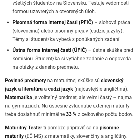
všetkých študentov na Slovensku. Testuje vedomosti
formou uzavretých a otvorených úloh.
Písomná forma internej časti (PFIČ)
– slohová práca
(slovenčina) alebo písomný prejav (cudzie jazyky).
Témy si študent/ka vyberá z ponúkaných zadaní.
Ústna forma internej časti (ÚFIČ)
– ústna skúška pred
komisiou. Študent/ka si vytiahne zadanie a odpovedá
na otázky z daného predmetu.
Povinné predmety
na maturitnej skúške sú
slovenský
jazyk a literatúra
a
cudzí jazyk
(najčastejšie angličtina).
Matematika
je voliteľný predmet, ale veľmi častý – najmä
na gymnáziách. Na úspešné zvládnutie externej maturity
treba dosiahnuť minimálne
33 %
z celkového počtu bodov.
Maturitný Tester
ti pomôže pripraviť sa na
písomné
maturity
(EČ MS) z matematiky, slovenčiny a angličtiny.