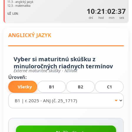
11.3 - anglický jazyk
12.3 - matematika
10
:
21
:
02
:
37
UŽ LEN:
dní
hod
min
sek
ANGLICKÝ JAZYK
Vyber si maturitnú skúšku z
minuloročných riadnych termínov
Externé maturitné skúšky - NIVaM
Úroveň:
Všetky
B1
B2
C1