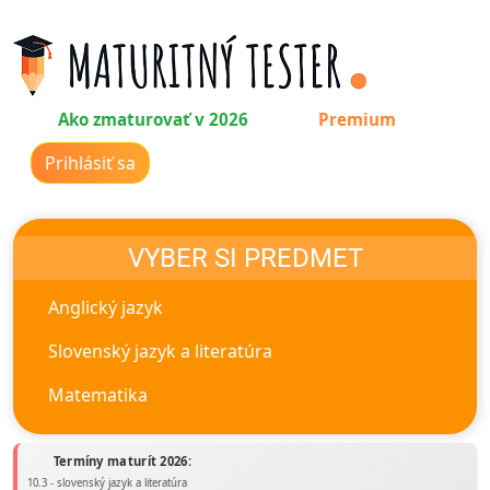
Ako zmaturovať v 2026
Premium
Prihlásiť sa
VYBER SI PREDMET
Anglický jazyk
Slovenský jazyk a literatúra
Matematika
Termíny maturít 2026:
10.3 - slovenský jazyk a literatúra