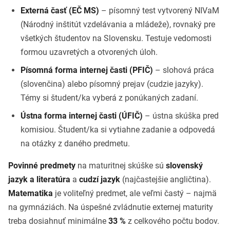
Externá časť (EČ MS)
– písomný test vytvorený NIVaM
(Národný inštitút vzdelávania a mládeže), rovnaký pre
všetkých študentov na Slovensku. Testuje vedomosti
formou uzavretých a otvorených úloh.
Písomná forma internej časti (PFIČ)
– slohová práca
(slovenčina) alebo písomný prejav (cudzie jazyky).
Témy si študent/ka vyberá z ponúkaných zadaní.
Ústna forma internej časti (ÚFIČ)
– ústna skúška pred
komisiou. Študent/ka si vytiahne zadanie a odpovedá
na otázky z daného predmetu.
Povinné predmety
na maturitnej skúške sú
slovenský
jazyk a literatúra
a
cudzí jazyk
(najčastejšie angličtina).
Matematika
je voliteľný predmet, ale veľmi častý – najmä
na gymnáziách. Na úspešné zvládnutie externej maturity
treba dosiahnuť minimálne
33 %
z celkového počtu bodov.