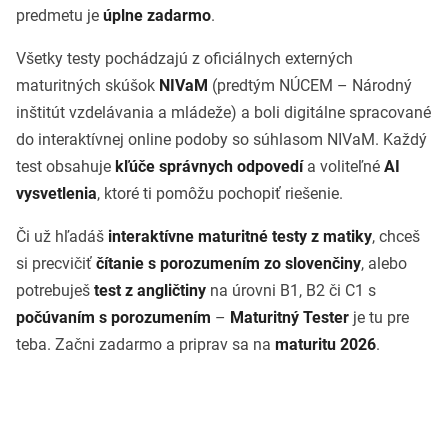
predmetu je
úplne zadarmo
.
Všetky testy pochádzajú z oficiálnych externých
maturitných skúšok
NIVaM
(predtým NÚCEM – Národný
inštitút vzdelávania a mládeže) a boli digitálne spracované
do interaktívnej online podoby so súhlasom NIVaM. Každý
test obsahuje
kľúče správnych odpovedí
a voliteľné
AI
vysvetlenia
, ktoré ti pomôžu pochopiť riešenie.
Či už hľadáš
interaktívne maturitné testy z matiky
, chceš
si precvičiť
čítanie s porozumením zo slovenčiny
, alebo
potrebuješ
test z angličtiny
na úrovni B1, B2 či C1 s
počúvaním s porozumením
–
Maturitný Tester
je tu pre
teba. Začni zadarmo a priprav sa na
maturitu 2026
.