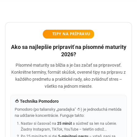
TIPY NA PRÍPRAVU
Ako sa najlepšie pripraviť na písomné maturity
2026?
Písomné maturity sa blížia a je čas začať sa pripravovať.
Konkrétne termíny, formát skúšok, overené tipy na prípravu z
každého predmetu a praktické rady, ako zvládnuť stres –
všetko na jednom mieste.
🍅 Technika Pomodoro
Pomodoro (po taliansky „paradajka" 🍅) je jednoduchá metóda
na udržanie koncentrácie. Funguje takto:
Nastav si časovač na
25 minút
a sústreď sa len na učenie.
Žiadny Instagram, TikTok, YouTube – telefón odlož...
Po 25 minútach si daj
5-minútovú pauzu
– vstaň, napi sa,