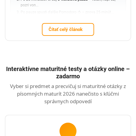
pozri von...
Po pauze spusti ďalšie Pomodoro 🍅 – znova 25 minút...
Čítať celý článok
Interaktívne maturitné testy a otázky online –
zadarmo
Vyber si predmet a precvičuj si maturitné otázky z
písomných maturít 2026 nanečisto s kľúčmi
správnych odpovedí